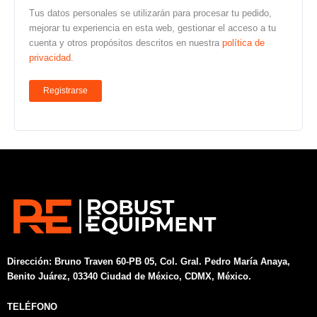
Tus datos personales se utilizarán para procesar tu pedido,
mejorar tu experiencia en esta web, gestionar el acceso a tu
cuenta y otros propósitos descritos en nuestra
política de
privacidad
.
Registrarse
Dirección:
Bruno Traven 60-PB 05, Col. Gral. Pedro María Anaya,
Benito Juárez, 03340 Ciudad de México, CDMX, México.
TELÉFONO