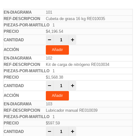
Insumos RE330-V03 quantity
Insumos RE330-V03 quantity
Insumos RE330-V03 quantity
Insumos RE330-V03 quantity
101
Cubeta de grasa 16 kg RE010035
1
$
4,196.54
-
+
Añadir
102
Kit de carga de nitrógeno RE010034
1
$
1,568.38
-
+
Añadir
103
Lubricador manual RE010039
1
$
597.59
-
+