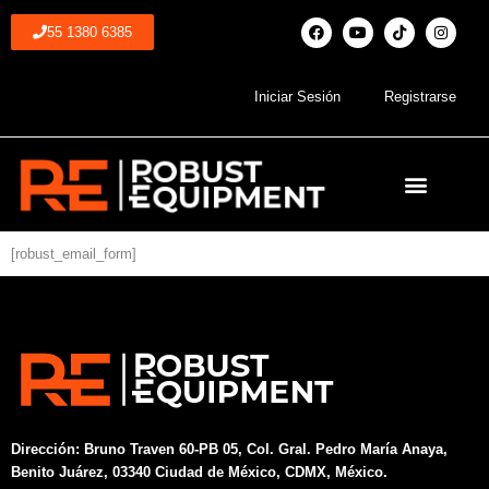
Ir
F
Y
T
I
55 1380 6385
al
a
o
i
n
c
u
k
s
contenido
e
t
t
t
b
u
o
a
Iniciar Sesión
Registrarse
o
b
k
g
o
e
r
k
a
m
[robust_email_form]
Dirección:
Bruno Traven 60-PB 05, Col. Gral. Pedro María Anaya,
Benito Juárez, 03340 Ciudad de México, CDMX, México.